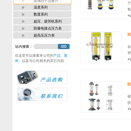
玻璃转子流量计
于
温度系列
氧.
数显系列
+
超压、疲劳机系列
防爆电接点压力表
K
超高压压力表
K
各
带
在这里可以搜索本公司的
产品、案
+
例
、以及与公司相关的其它内容
K
塑
锥
纹
+