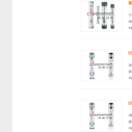
玻
K
于
例
+
K
用
脉
+
K
用
脉
+