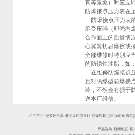
真等景象）时应立
防爆接点压力表在
防爆接点压力表的
承受压强（即壳内
合作面上的质量情
心翼翼切忌磨擦或
全部维修时特别应
的防锈蚀油脂，如：
在维修防爆接点压
且对隔爆型防爆接
装，不然会有损于
送本厂维修。
相关产品:
铠装热电偶
椭圆齿轮流量计
防爆电接点压力表
耐震电接
产品选购
|
新闻动态
|
客