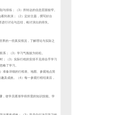
划与排练；（3）所转达的信息层面较窄。
地看到表演；（2）定好主题，撰写好台
要进行讨论与总结，检讨演出的得失。
世界的一些真实情况，了解理论与实际之
联系；（3）学习气氛较为轻松。
时；（3）实际行程的安排不见得合乎学习
而忽略了学习。
2）准备详细的行程表、地图、参观地点简
兴趣及成效。（4）每一参观行程结束后，
骤，使学员逐渐学得所需的知识技能。学
学法更有成效；（3）学员自行决定学习的