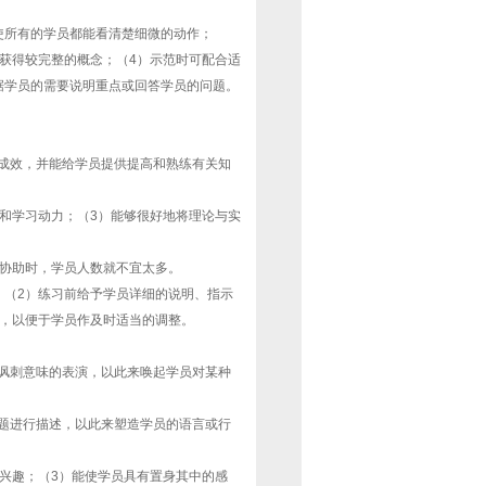
使所有的学员都能看清楚细微的动作；
获得较完整的概念；（4）示范时可配合适
据学员的需要说明重点或回答学员的问题。
成效，并能给学员提供提高和熟练有关知
和学习动力；（3）能够很好地将理论与实
或协助时，学员人数就不宜太多。
；（2）练习前给予学员详细的说明、指示
馈，以便于学员作及时适当的调整。
讽刺意味的表演，以此来唤起学员对某种
题进行描述，以此来塑造学员的语言或行
兴趣；（3）能使学员具有置身其中的感