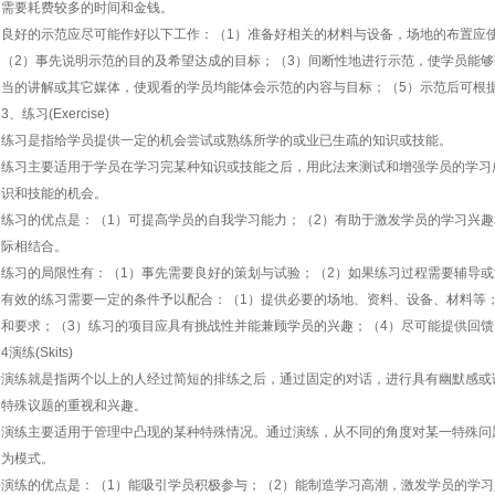
需要耗费较多的时间和金钱。
良好的示范应尽可能作好以下工作：（1）准备好相关的材料与设备，场地的布置应
（2）事先说明示范的目的及希望达成的目标；（3）间断性地进行示范，使学员能够
当的讲解或其它媒体，使观看的学员均能体会示范的内容与目标；（5）示范后可根
3、练习(Exercise)
练习是指给学员提供一定的机会尝试或熟练所学的或业已生疏的知识或技能。
练习主要适用于学员在学习完某种知识或技能之后，用此法来测试和增强学员的学习
识和技能的机会。
练习的优点是：（1）可提高学员的自我学习能力；（2）有助于激发学员的学习兴趣
际相结合。
练习的局限性有：（1）事先需要良好的策划与试验；（2）如果练习过程需要辅导
有效的练习需要一定的条件予以配合：（1）提供必要的场地、资料、设备、材料等
和要求；（3）练习的项目应具有挑战性并能兼顾学员的兴趣；（4）尽可能提供回
4演练(Skits)
演练就是指两个以上的人经过简短的排练之后，通过固定的对话，进行具有幽默感或
特殊议题的重视和兴趣。
演练主要适用于管理中凸现的某种特殊情况。通过演练，从不同的角度对某一特殊问
为模式。
演练的优点是：（1）能吸引学员积极参与；（2）能制造学习高潮，激发学员的学习