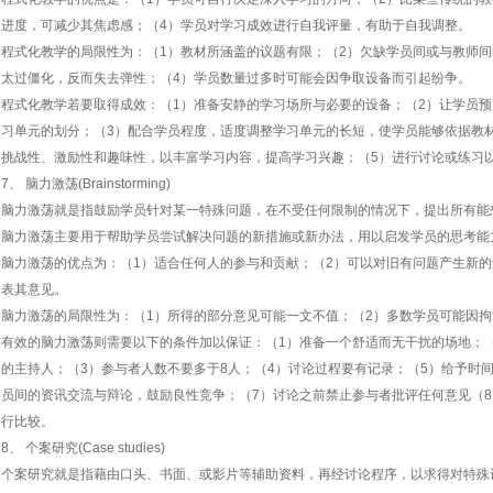
进度，可减少其焦虑感；（4）学员对学习成效进行自我评量，有助于自我调整。
程式化教学的局限性为：（1）教材所涵盖的议题有限；（2）欠缺学员间或与教师间
太过僵化，反而失去弹性；（4）学员数量过多时可能会因争取设备而引起纷争。
程式化教学若要取得成效：（1）准备安静的学习场所与必要的设备；（2）让学员
习单元的划分；（3）配合学员程度，适度调整学习单元的长短，使学员能够依据教
挑战性、激励性和趣味性，以丰富学习内容，提高学习兴趣；（5）进行讨论或练习
7、 脑力激荡(Brainstorming)
脑力激荡就是指鼓励学员针对某一特殊问题，在不受任何限制的情况下，提出所有能
脑力激荡主要用于帮助学员尝试解决问题的新措施或新办法，用以启发学员的思考能
脑力激荡的优点为：（1）适合任何人的参与和贡献；（2）可以对旧有问题产生新的
表其意见。
脑力激荡的局限性为：（1）所得的部分意见可能一文不值；（2）多数学员可能因
有效的脑力激荡则需要以下的条件加以保证：（1）准备一个舒适而无干扰的场地；
的主持人；（3）参与者人数不要多于8人；（4）讨论过程要有记录；（5）给予时
员间的资讯交流与辩论，鼓励良性竞争；（7）讨论之前禁止参与者批评任何意见（
行比较。
8、 个案研究(Case studies)
个案研究就是指藉由口头、书面、或影片等辅助资料，再经讨论程序，以求得对特殊