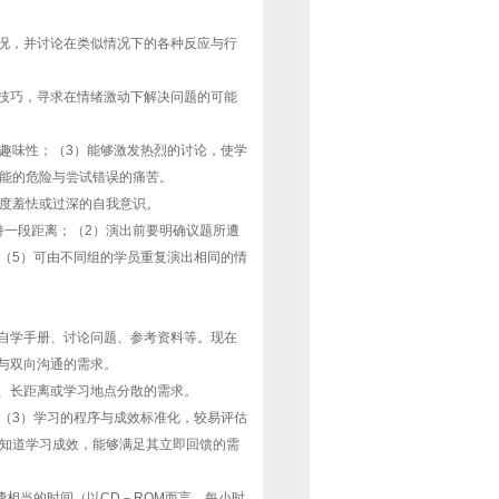
况，并讨论在类似情况下的各种反应与行
技巧，寻求在情绪激动下解决问题的可能
趣味性；（3）能够激发热烈的讨论，使学
可能的危险与尝试错误的痛苦。
过度羞怯或过深的自我意识。
持一段距离；（2）演出前要明确议题所遭
（5）可由不同组的学员重复演出相同的情
自学手册、讨论问题、参考资料等。现在
与双向沟通的需求。
、长距离或学习地点分散的需求。
（3）学习的程序与成效标准化，较易评估
上知道学习成效，能够满足其立即回馈的需
费相当的时间（以CD－ROM而言，每小时