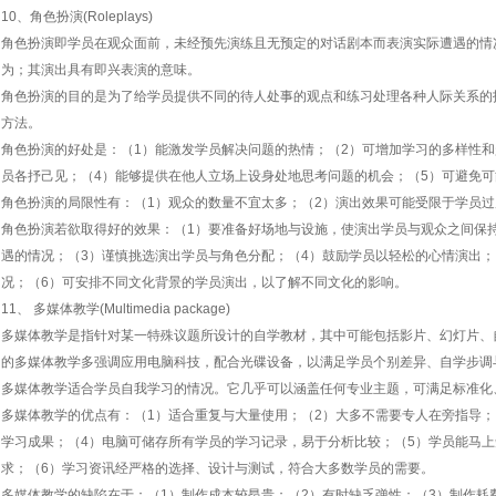
10、角色扮演(Roleplays)
角色扮演即学员在观众面前，未经预先演练且无预定的对话剧本而表演实际遭遇的情
为；其演出具有即兴表演的意味。
角色扮演的目的是为了给学员提供不同的待人处事的观点和练习处理各种人际关系的
方法。
角色扮演的好处是：（1）能激发学员解决问题的热情；（2）可增加学习的多样性和
员各抒己见；（4）能够提供在他人立场上设身处地思考问题的机会；（5）可避免
角色扮演的局限性有：（1）观众的数量不宜太多；（2）演出效果可能受限于学员
角色扮演若欲取得好的效果：（1）要准备好场地与设施，使演出学员与观众之间保
遇的情况；（3）谨慎挑选演出学员与角色分配；（4）鼓励学员以轻松的心情演出；
况；（6）可安排不同文化背景的学员演出，以了解不同文化的影响。
11、 多媒体教学(Multimedia package)
多媒体教学是指针对某一特殊议题所设计的自学教材，其中可能包括影片、幻灯片、
的多媒体教学多强调应用电脑科技，配合光碟设备，以满足学员个别差异、自学步调
多媒体教学适合学员自我学习的情况。它几乎可以涵盖任何专业主题，可满足标准化
多媒体教学的优点有：（1）适合重复与大量使用；（2）大多不需要专人在旁指导；
学习成果；（4）电脑可储存所有学员的学习记录，易于分析比较；（5）学员能马
求；（6）学习资讯经严格的选择、设计与测试，符合大多数学员的需要。
多媒体教学的缺陷在于：（1）制作成本较昂贵；（2）有时缺乏弹性；（3）制作耗