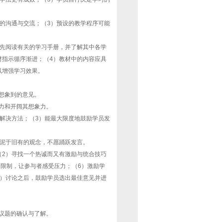
的沟通与交流；（3）预设的教学程序可能
预先阅读有关的学习手册，并了解其中各学
材指示循序渐进；（4）教材中的内容应具
以增强学习效果。
想象到的意见。
力和开阔其想象力。
解决方法；（3）能最大限度地鼓励学员发
拘泥于旧有的观念，不愿踊跃发言。
（2）寻找一个热诚而又有激励与统合技巧
间限制，让参与者感受压力；（6）激励学
8）讨论之后，鼓励学员选出最佳意见并进
议题的确认与了解。