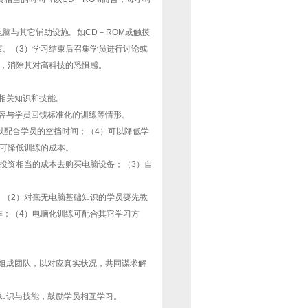
脑与其它辅助设施。如CD－ROM或触摸
束。（3）学习结束后召集学员进行讨论或
识，消除其对高科技的恐惧感。
相关知识和技能。
容与学员回馈标准化的训练等情形。
以配合学员的空挡时间；（4）可以降低学
，可降低训练的成本。
投资相当的成本去购买电脑设备；（3）自
；（2）对毫无电脑基础知识的学员要先教
作；（4）电脑化训练可配合其它学习方
组成团队，以对应真实状况，共同谋求解
知识与技能，鼓励学员相互学习。