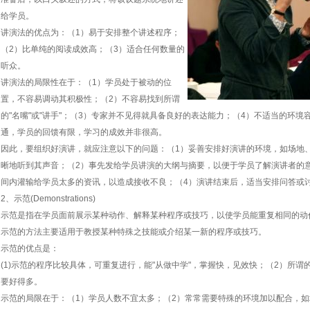
给学员。
讲演法的优点为：（1）易于安排整个讲述程序；
（2）比单纯的阅读成效高；（3）适合任何数量的
听众。
讲演法的局限性在于：（1）学员处于被动的位
置，不容易调动其积极性；（2）不容易找到所谓
的"名嘴"或"讲手"；（3）专家并不见得就具备良好的表达能力；（4）不适当的环
通，学员的回馈有限，学习的成效并非很高。
因此，要组织好演讲，就应注意以下的问题：（1）妥善安排好演讲的环境，如场地
晰地听到其声音；（2）事先发给学员讲演的大纲与摘要，以便于学员了解演讲者的
间内灌输给学员太多的资讯，以造成接收不良；（4）演讲结束后，适当安排问答或
2、示范(Demonstrations)
示范是指在学员面前展示某种动作、解释某种程序或技巧，以使学员能重复相同的动
示范的方法主要适用于教授某种特殊之技能或介绍某一新的程序或技巧。
示范的优点是：
(1)示范的程序比较具体，可重复进行，能"从做中学"，掌握快，见效快；（2）所谓
要好得多。
示范的局限在于：（1）学员人数不宜太多；（2）常常需要特殊的环境加以配合，如