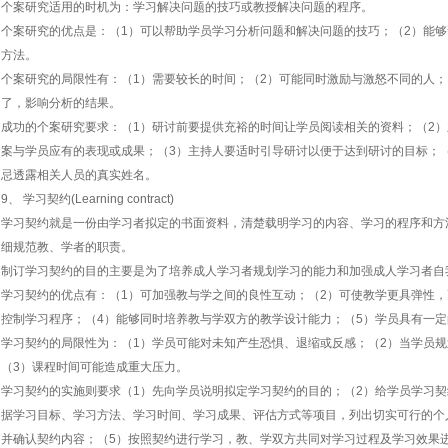
个案研究适用的时机为：学习解决问题的技巧或教授解决问题的程序。
个案研究的优点是：（1）可以帮助学员学习分析问题和解决问题的技巧；（2）能
方法。
个案研究的局限性有：（1）需要较长的时间；（2）可能同时激励与激怒不同的人；
了，影响分析的结果。
成功的个案研究要求：（1）研讨前要提供充裕的时间让学员阅读相关的资料；（2
案与学员应有的表现或成果；（3）主持人要适时引导研讨以便于达到研讨的目标；
忌透露相关人员的真实姓名。
9、 学习契约(Learning contract)
学习契约就是一份由学习者拟定的书面资料，清楚载明学习的内容、学习的程序和方
细规范教、学者的职责。
制订学习契约的目的主要是为了培养成人学习者规划学习的能力和加强成人学习者自
学习契约的优点有：（1）可加强教与学之间的良性互动；（2）可使教学更具弹性，
控制学习程序；（4）能够同时培养教与学双方的教学设计能力；（5）学员具有一
学习契约的局限性为：（1）学员可能对未知产生恐惧、退缩或反感；（2）当学员
（3）课程时间可能造成重大压力。
学习契约的实施则要求（1）先向学员说明拟定学习契约的目的；（2）给学员学习契
据学习目标、学习方法、学习时间、学习成果、评估方式等项目，列出切实可行的个
并确认契约内容；（5）按照契约进行学习，教、学双方共同对学习过程及学习效果