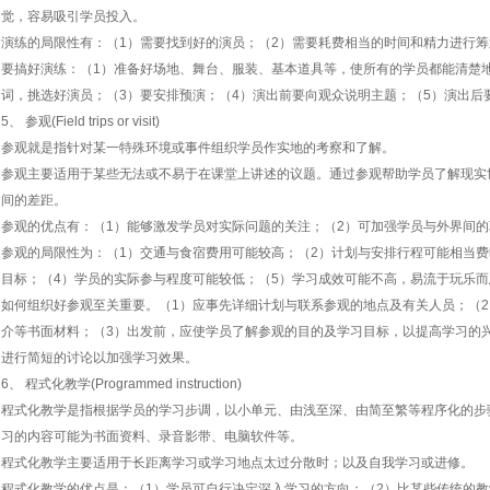
觉，容易吸引学员投入。
演练的局限性有：（1）需要找到好的演员；（2）需要耗费相当的时间和精力进行筹
要搞好演练：（1）准备好场地、舞台、服装、基本道具等，使所有的学员都能清楚
词，挑选好演员；（3）要安排预演；（4）演出前要向观众说明主题；（5）演出后
5、 参观(Field trips or visit)
参观就是指针对某一特殊环境或事件组织学员作实地的考察和了解。
参观主要适用于某些无法或不易于在课堂上讲述的议题。通过参观帮助学员了解现实
间的差距。
参观的优点有：（1）能够激发学员对实际问题的关注；（2）可加强学员与外界间的
参观的局限性为：（1）交通与食宿费用可能较高；（2）计划与安排行程可能相当费
目标；（4）学员的实际参与程度可能较低；（5）学习成效可能不高，易流于玩乐
如何组织好参观至关重要。（1）应事先详细计划与联系参观的地点及有关人员；（
介等书面材料；（3）出发前，应使学员了解参观的目的及学习目标，以提高学习的
进行简短的讨论以加强学习效果。
6、 程式化教学(Programmed instruction)
程式化教学是指根据学员的学习步调，以小单元、由浅至深、由简至繁等程序化的步
习的内容可能为书面资料、录音影带、电脑软件等。
程式化教学主要适用于长距离学习或学习地点太过分散时；以及自我学习或进修。
程式化教学的优点是：（1）学员可自行决定深入学习的方向；（2）比某些传统的教