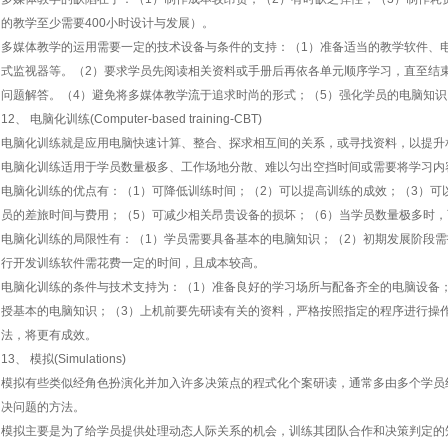
的教学至少需要400小时设计与发展）。
多媒体教学的运用需要一定的技术设备与条件的支持：（1）准备适当的教学软件、电
式监视器等。（2）要求学员先阅读相关资料或手册后再依各单元顺序学习，直至结
问题解答。（4）避免将多媒体教学流于追求时尚的形式；（5）强化学员的电脑知
12、 电脑化训练(Computer-based training-CBT)
电脑化训练就是应用电脑快速计算、整合、探求相互间的关系，或寻找资料，以提升
电脑化训练适用于学员数量极多、工作场地分散、难以匀出空挡时间或需要将学习内
电脑化训练的优点有：（1）可降低训练时间；（2）可以提高训练的成效；（3）可
员的差旅时间与费用；（5）可减少相关昂贵设备的损坏；（6）当学员数量极多时
电脑化训练的局限性有：（1）学员需要具备基本的电脑知识；（2）初期发展阶段需
行开发训练软件需花费一定的时间，且成本较高。
电脑化训练的条件与技术支持为：（1）准备良好的学习场所与配备齐全的电脑设备
授基本的电脑知识；（3）上机前要先研读有关的资料，严格按照指定的程序进行操
法，将更有成效。
13、 模拟(Simulations)
模拟有些类似经角色扮演化并加入许多决策点的程式化个案研读，通常多由多个学员
决问题的方法。
模拟主要是为了给学员提供处理动态人际关系的机会，训练其团队合作和决策判定的