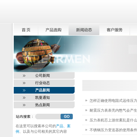
公司新闻
行业动态
产品新闻
凯曼通知
怎样正确使用电阻式远传压
热点新闻
耐震压力表表壳内憋气会产
压力表机芯上游丝紊乱是什
在这里可以搜索本公司的
产品、案
不锈钢压力变送器的使用条
例
、以及与公司相关的其它内容